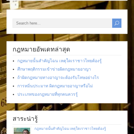
กฎหมายอัพเดทล่าสุด
กฎหมายนั้นสำคัญไฉน เหตุใดเราชาวไทยต้องรู้
ศึกษาพฤติกรรมเข้าข่ายผิดกฎหมายอาญา
ถ้าผิดกฎหมายทางอาญาจะต้องรับโทษอย่างไร
การหมิ่นประมาท ผิดกฎหมายอาญาหรือไม่
ประเภทของกฎหมายที่ทุกคนควรรู้
สาระน่ารู้
กฎหมายนั้นสำคัญไฉน เหตุใดเราชาวไทยต้องรู้